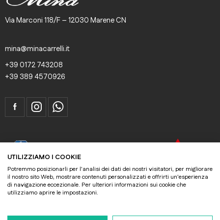
Via Marconi 118/F – 12030 Marene CN
mina@minacarrelli.it
+39 0172 743208
+39 389 4570926
ISO 9001
UTILIZZIAMO I COOKIE
Potremmo posizionarli per l'analisi dei dati dei nostri visitatori, per migliorare
il nostro sito Web, mostrare contenuti personalizzati e offrirti un'esperienza
MITSUBISHI
di navigazione eccezionale. Per ulteriori informazioni sui cookie che
utilizziamo aprire le impostazioni.
Mina s.r.l. – Via Marconi 118/F – 12030 Marene CN – P.I./C.F.