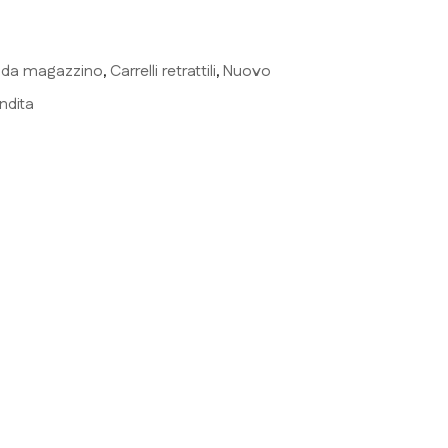
li da magazzino
Carrelli retrattili
Nuovo
,
,
ndita