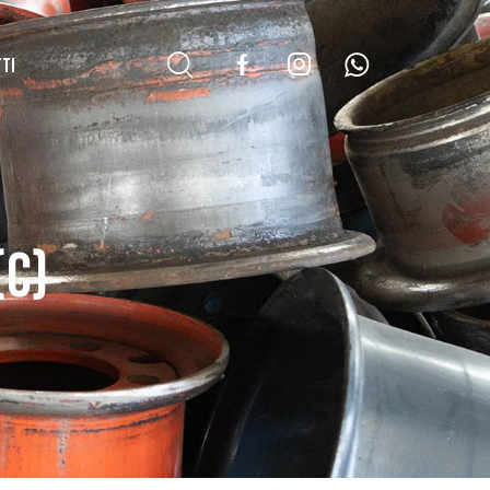
TI
(C)