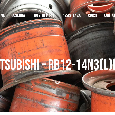
OME
AZIENDA
I NOSTRI MEZZI
ASSISTENZA
CORSI
CONTAT
TSUBISHI – RB12-14N3(L)