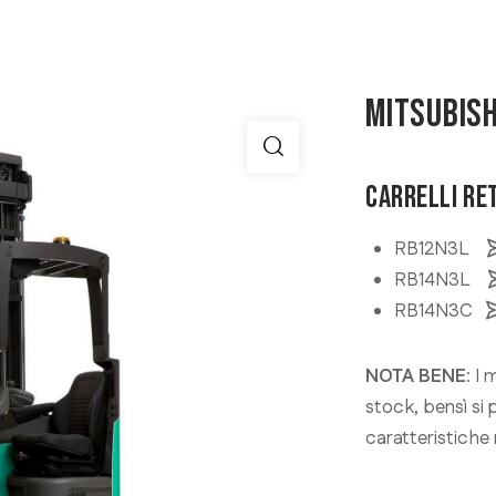
MITSUBISH
CARRELLI RE
RB12N3L
RB14N3L
RB14N3C
NOTA BENE
: I
stock, bensì si 
caratteristiche 