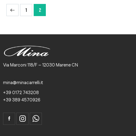
1
2
Via Marconi 118/F – 12030 Marene CN
mina@minacarrelli.it
+39 0172 743208
+39 389 4570926